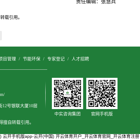
责任编辑：张慧兵
自转载引用。
项目管理
/
节能环保
/
专家登记
/
人才招聘
m/
12号银联大厦10层
中实咨询集团
官网手机版
不得擅自转载引用。
)
云开手机版app-云开(中国)
开云体育开户_开云体育官网_开云体育注册