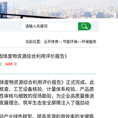
当前位置：
云开体育
>>节能环保>>环保服务
固体废物资源综合利用评价报告》
量：
3439
次
业固体废物资源综合利用评价报告》正式完成。此
核查、工艺设备核验、计量体系校验、产品质
性审核与细致的现场勘验，为企业高质量推进
发展理念、筑牢生态安全屏障注入了强劲动
推动产业绿色转型、提高资源利用效率的关键路