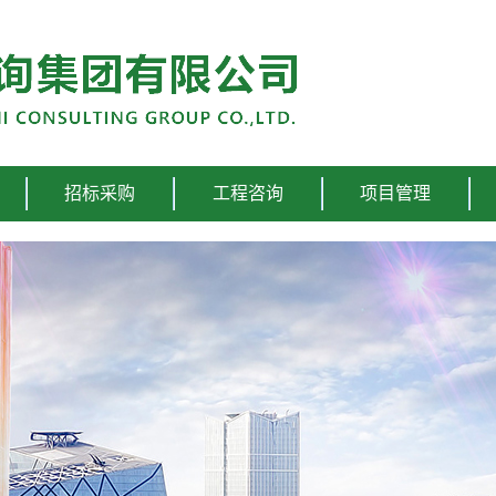
招标采购
工程咨询
项目管理