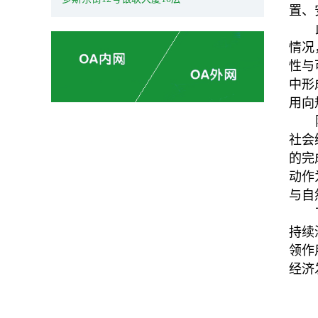
置、
情况
性与
中形
用向
社会
的完
动作
与自
持续
领作
经济