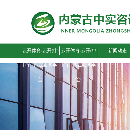
云开体育
云开体育-云开(中
云开体育-云开(中
新闻动态
国)一站式服务平
国)一站式服务平
台
台