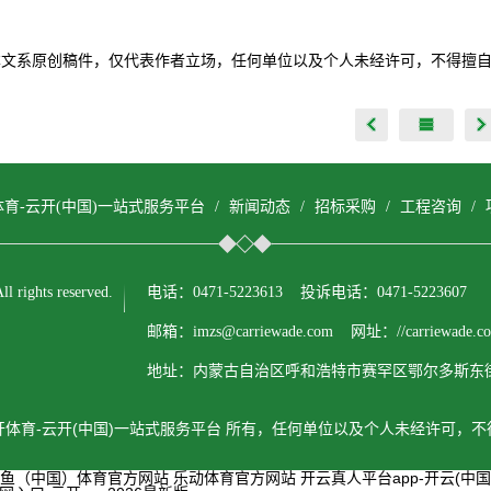
本文系原创稿件，仅代表作者立场，任何单位以及个人未经许可，不得擅
体育-云开(中国)一站式服务平台
/
新闻动态
/
招标采购
/
工程咨询
/
ghts reserved.
电话：0471-5223613 投诉电话：0471-5223607
邮箱：imzs@carriewade.com 网址：//carriewade.co
地址：内蒙古自治区呼和浩特市赛罕区鄂尔多斯东街
体育-云开(中国)一站式服务平台 所有，任何单位以及个人未经许可，
u·乐鱼（中国）体育官方网站
乐动体育官方网站
开云真人平台app-开云(中国