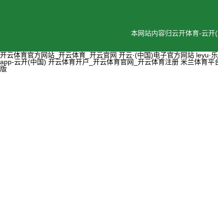
本网站内容归云开体育-云开
开云体育官方网站_开云体育_开云官网
开云·(中国)电子官方网站
ley
app-云开(中国)
开云体育开户_开云体育官网_开云体育注册
米兰体育平
版