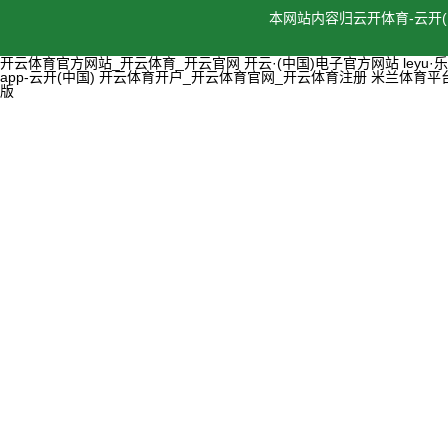
本网站内容归云开体育-云开
开云体育官方网站_开云体育_开云官网
开云·(中国)电子官方网站
ley
app-云开(中国)
开云体育开户_开云体育官网_开云体育注册
米兰体育平
版