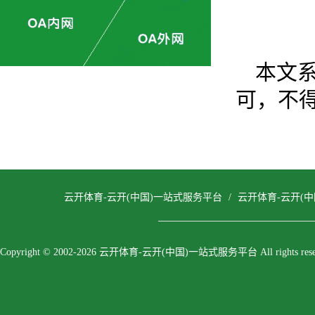
本文
可，不
云开体育-云开(中国)一站式服务平台
/
云开体育-云开(
Copyright © 2002-2026 云开体育-云开(中国)一站式服务平台 All rights reser