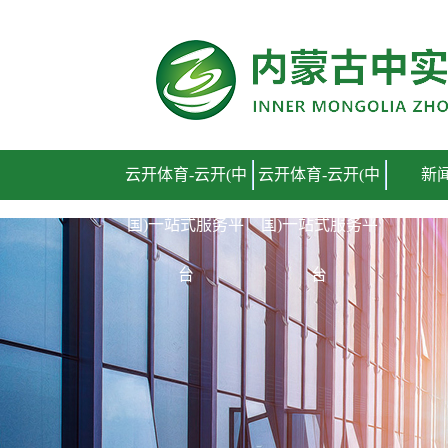
云开体育
云开体育-云开(中
云开体育-云开(中
新
国)一站式服务平
国)一站式服务平
台
台