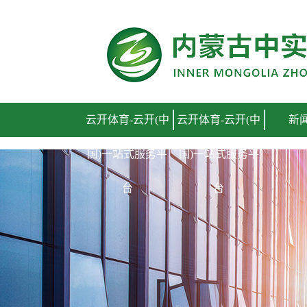
云开体育
云开体育-云开(中
云开体育-云开(中
新
国)一站式服务平
国)一站式服务平
台
台