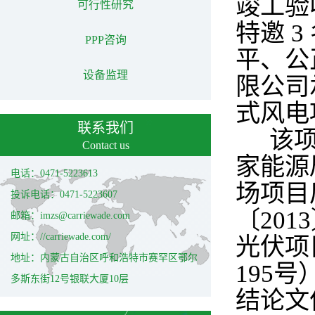
竣工验
可行性研究
特邀 
PPP咨询
平、公
设备监理
限公司
式风电
联系我们
该
Contact us
家能源
电话：0471-5223613
场项目
投诉电话：0471-5223607
〔20
邮箱：imzs@carriewade.com
网址：//carriewade.com/
光伏项
地址：内蒙古自治区呼和浩特市赛罕区鄂尔
195
多斯东街12号银联大厦10层
结论文