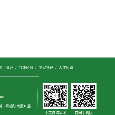
项目管理
/
节能环保
/
专家登记
/
人才招聘
m/
12号银联大厦10层
中实咨询集团
官网手机版