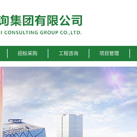
招标采购
工程咨询
项目管理