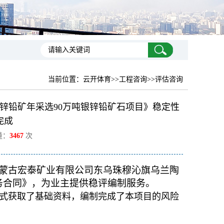
当前位置：
云开体育
>>工程咨询>>评估咨询
锌铅矿年采选90万吨银锌铅矿石项目》稳定性
完成
量：
3467
次
内蒙古宏泰矿业有限公司东乌珠穆沁旗乌兰陶
务合同》，为业主提供稳评编制服务。
式获取了基础资料，编制完成了本项目的风险