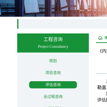
工程咨询
Project Consultancy
《内
规划
项目咨询
评估咨询
勒盖
全过程咨询
评估