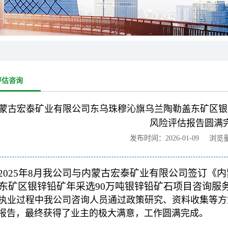
评估咨询
蒙古宏泰矿业有限公司东乌珠穆沁旗乌兰陶勒盖东矿区银
风险评估报告圆满
发布时间：2026-01-09 浏览
2025年8月我公司与内蒙古宏泰矿业有限公司签订《
东矿区银锌铅矿年采选90万吨银锌铅矿石项目咨询服
执业过程中我公司咨询人员通过政策研究、资料收集等方
报告，最终获得了业主的极大满意，工作圆满完成。