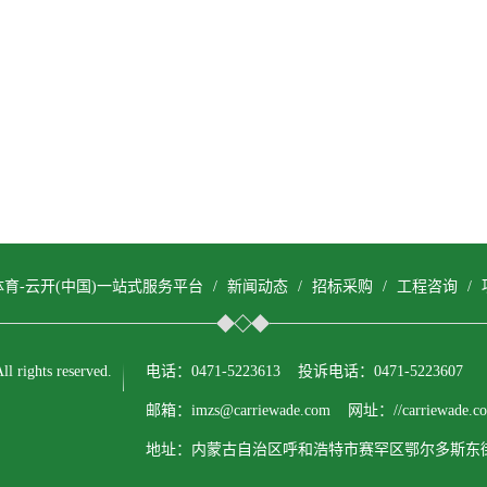
体育-云开(中国)一站式服务平台
/
新闻动态
/
招标采购
/
工程咨询
/
ghts reserved.
电话：0471-5223613 投诉电话：0471-5223607
邮箱：imzs@carriewade.com 网址：//carriewade.co
地址：内蒙古自治区呼和浩特市赛罕区鄂尔多斯东街