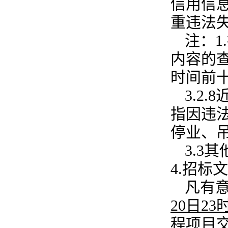
信用信息公
重违法
注：
内容的
时间前
3.2.8
指因违
停业、
3.3
4.招标
凡有
20
日
23
程项目