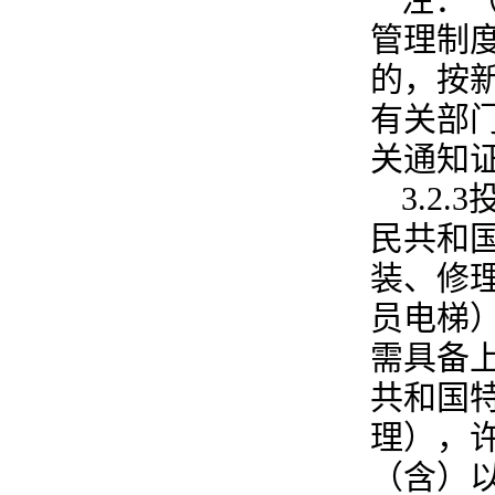
管理制度
的，按
有关部
关通知
3.2.3
民共和
装、修
员电梯
需具备
共和国
理），
（含）