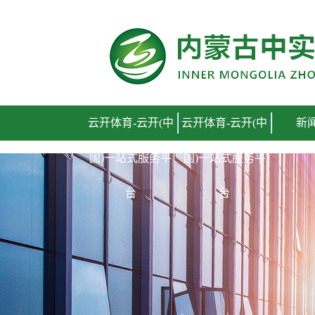
云开体育
云开体育-云开(中
云开体育-云开(中
新
国)一站式服务平
国)一站式服务平
台
台