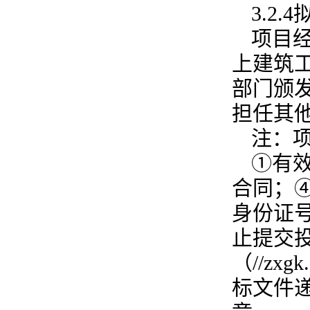
3.2.4
项目
上建筑
部门颁
担任其
注：
①有
合同；
身份证
止提交
（//zx
标文件