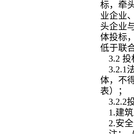
标，牵
业企业
头企业
体投标
低于联合
3.2
3.2.1
体，不
表）；
3.2.2
1.
建筑
2.
安全
注：