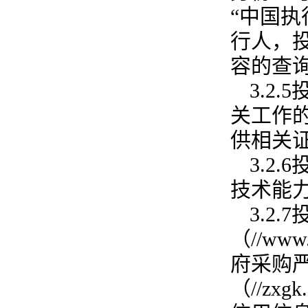
“中国执行信
行人，
容的查
3.2.5
关工作
供相关
3.2.6
技术能力
3.2.7
（//ww
府采购
（//zxg