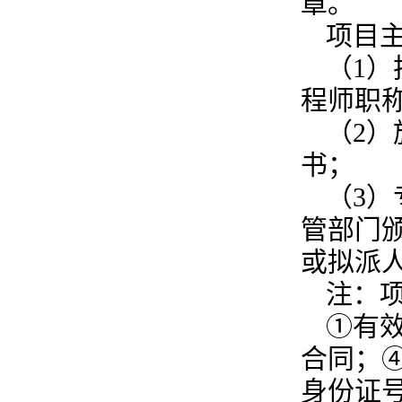
章。
项目
（1
程师职
（2）
书；
（3
管部门
或拟派人
注：
①有
合同；
身份证