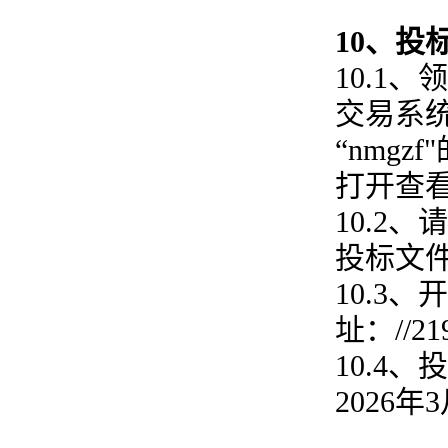
10、
投
10.1
交易系统》（
“nmg
打开查
10.2
投标文
10.3
址：//219
10.4
2026
年
3