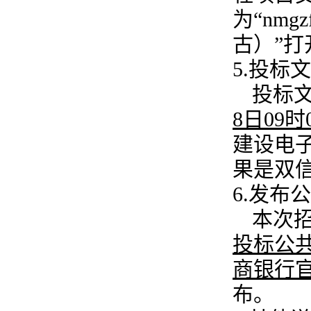
为“nm
古）”打
5.投标
投标
8
日
09
时
建设电
果是双
6.发布
本次
投标公
商银行官
布。