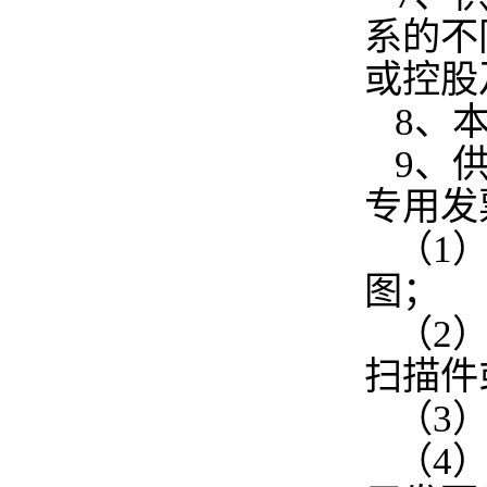
系的不
或控股
8、
9、
专用发
（1
图；
（2
扫描件
（3
（4