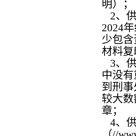
明）；
2、
202
少包含
材料复
3、
中没有
到刑事
较大数
章；
4、
（//ww