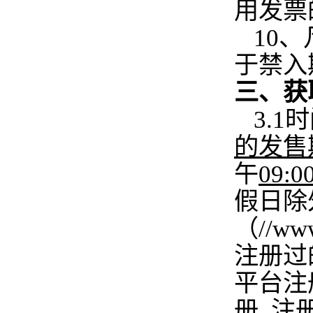
用发票
10
于禁入
三、获
3.1
的发售
午
09:0
假日除
（//w
注册过
平台注
册, 