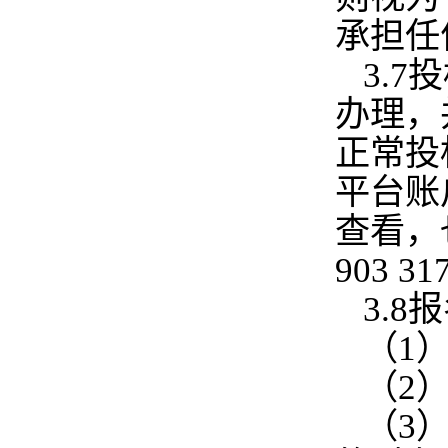
承担任
3.
办理，
正常投
平台账
查看，
903 
3.8
（1
（2
（3