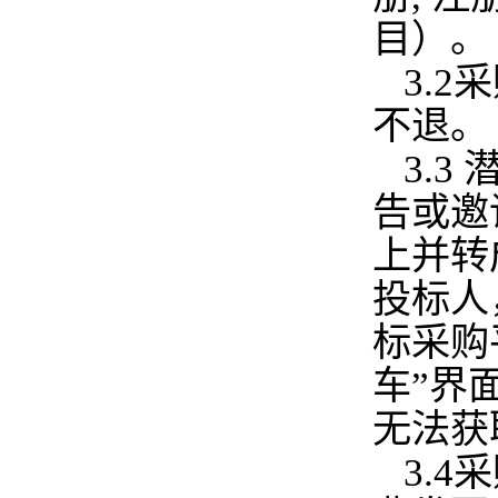
目）。
3.
不退。
3.
告或邀
上并转
投标人
标采购平
车”界
无法获
3.