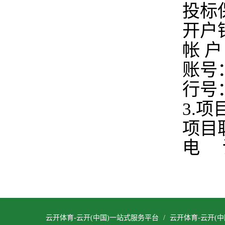
投标
开户
帐 
账号：4
行号：
3.
项目
电 话
云开体育-云开(中国)一站式服务平台
/
云开体育-云开(