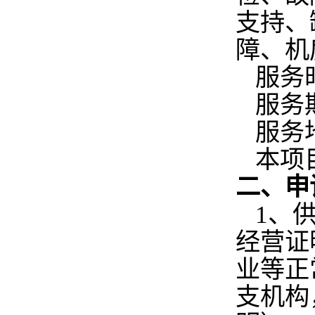
支持、
障、机
服务时
服务期
服务
本项
二、申
1、
经营证
业等正
支机构