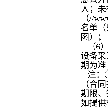
人；未
（//ww
名单（
图）；
（6
设备采
期为准
注：
（合同
期限、
如提供