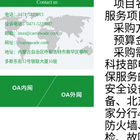
项目
Contact us
服务项
电话：0471-5223613
投诉电话：0471-5223607
采购
邮箱：imzs@carriewade.com
预算金
网址：//carriewade.com/
采购
地址：内蒙古自治区呼和浩特市赛罕区鄂尔
科技部
多斯东街12号银联大厦10层
保服务
安全设
备、北
家分行
防火墙
检、故