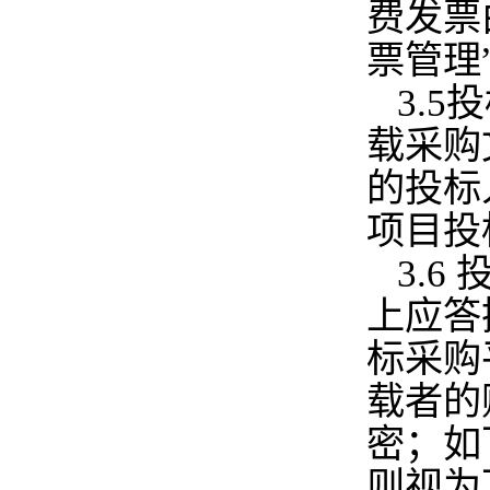
费发票
票管理
3.
载采购
的投标
项目投
3.
上应答
标采购平
载者的
密；如
则视为