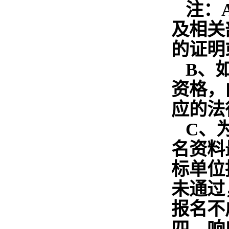
注：
及相关
的证明
B
、
资格，
应的法
C
、
名资料
标单位
未通过
报名不