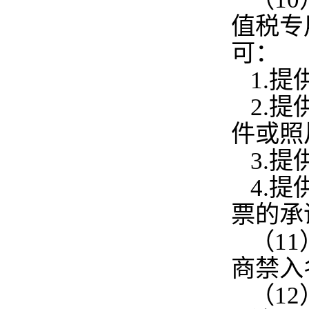
值税专
可：
1.
2.
件或照
3.
4.
票的承
（1
商禁入
（1