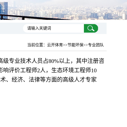
当前位置：
云开体育
>>节能环保>>专业团队
高级专业技术人员占80%以上，其中注册咨
影响评价工程师2人，生态环境工程师10
名技术、经济、法律等方面的高级人才专家