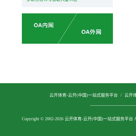
云开体育-云开(中国)一站式服务平台
/
云开
Copyright © 2002-2026 云开体育-云开(中国)一站式服务平台 All ri