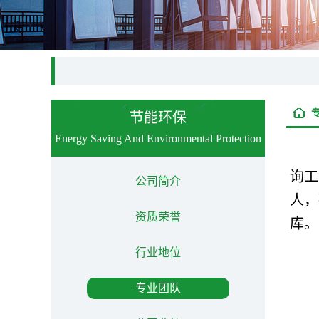
节能环保
Energy Saving And Environmental Protection
询工
公司简介
人，
资质荣誉
库。
行业地位
专业团队