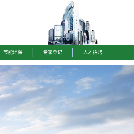
节能环保
专家登记
人才招聘