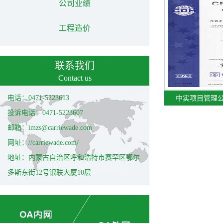
公司业绩
工程造价
联系我们
Contact us
电话：0471-5223613
中实项目管理
投诉电话：0471-5223607
邮箱：imzs@carriewade.com
网址：//carriewade.com/
地址：内蒙古自治区呼和浩特市赛罕区鄂尔
多斯东街12号银联大厦10层