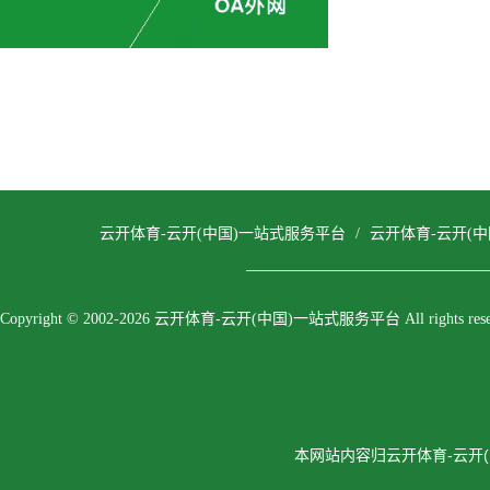
云开体育-云开(中国)一站式服务平台
/
云开体育-云开(
Copyright © 2002-2026 云开体育-云开(中国)一站式服务平台 All rights reser
本网站内容归云开体育-云开