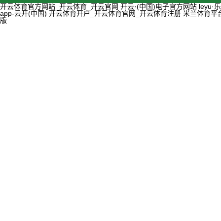
开云体育官方网站_开云体育_开云官网
开云·(中国)电子官方网站
ley
app-云开(中国)
开云体育开户_开云体育官网_开云体育注册
米兰体育平
版