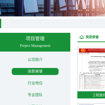
资质荣誉
项目管理
Project Management
公司简介
资质荣誉
行业地位
专业团队
工程造