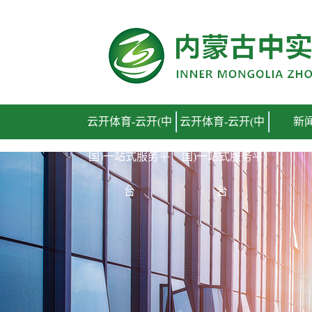
云开体育
云开体育-云开(中
云开体育-云开(中
新
国)一站式服务平
国)一站式服务平
台
台