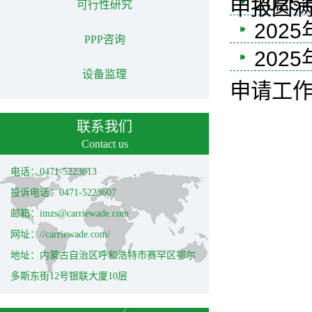
202
申报圆
可行性研究
202
PPP咨询
20
设备监理
申请工
联系我们
Contact us
电话：0471-5223613
投诉电话：0471-5223607
邮箱：imzs@carriewade.com
网址：//carriewade.com/
地址：内蒙古自治区呼和浩特市赛罕区鄂尔
多斯东街12号银联大厦10层