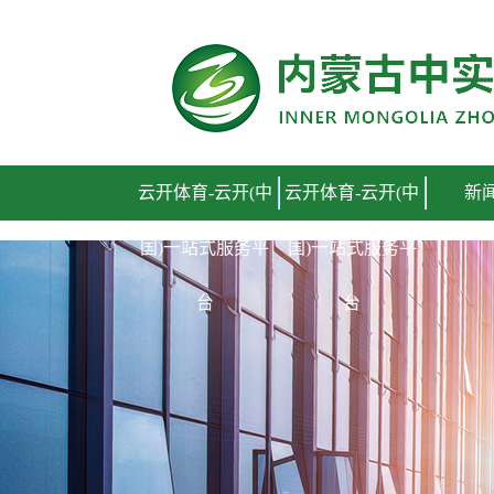
云开体育
云开体育-云开(中
云开体育-云开(中
新
国)一站式服务平
国)一站式服务平
台
台